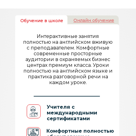
Онлайн обучение
Онлайн обучение
Обучение в школе
Обучение в школе
Онлайн занятия проходят на Zoom
Интерактивные занятия
платформе, которая включает в
полностью на английском вживую
себя видео чат с учителем,
с преподавателем. Комфортные
инструменты для демонстрации
современные просторные
учебных материалов и
аудитории в охраняемых бизнес
вебинарные комнаты для работы в
центрах премиум класса. Уроки
парах и мини группах.
полностью на английском языке и
Обучение проходит по авторским
практика разговорной речи на
планам уроков, составленным
каждом уроке.
методистом с сертификатами
CELTA и DELTA по программам
Оксфорда и Кембриджа.
Учителя с
международными
Учителя с
сертификатами
международными
сертификатами
Комфортные полностью