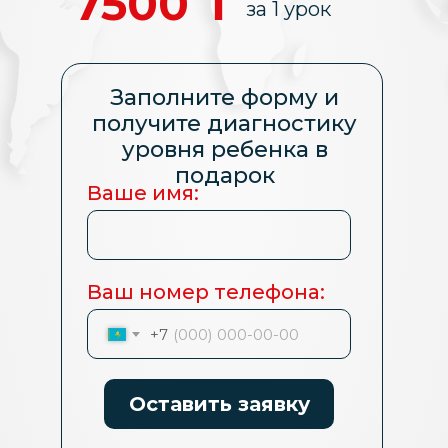
7500 ₸
7500 ₸
за 1 урок
за 1 урок
Заполните форму и
Заполните форму и
получите диагностику
получите диагностику
уровня ребенка в
уровня ребенка в
подарок
подарок
Ваше имя:
Ваше имя:
Ваш номер телефона:
Ваш номер телефона:
+7
+7
Оставить заявку
Оставить заявку