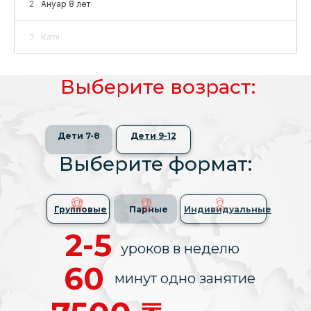
2
Ануар 8 лет
3
Катя
4
Айдын
Выберите возраст:
Выберите возраст:
Дети 7-8
Дети 7-8
Дети 9-12
Дети 9-12
Выберите формат:
Выберите формат:
Групповые
Парные
Индивидуальные
Групповые
Парные
Индивидуальные
2-5
2-5
уроков в неделю
уроков в неделю
60
60
минут одно занятие
минут одно занятие