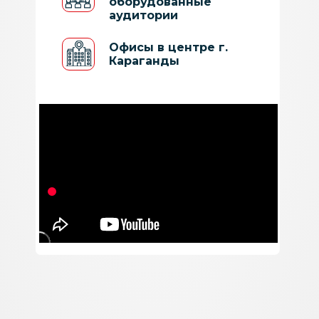
оборудованные
Экономия времени
аудитории
Офисы в центре г.
Интерактивные
Караганды
задания и технологии
контроля
успеваемости