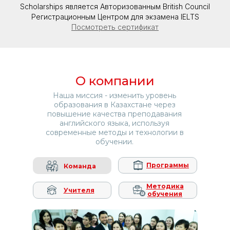
Scholarships является Авторизованным British Council
Регистрационным Центром для экзамена IELTS
Посмотреть сертификат
О компании
О компании
О компании
О компании
Наша миссия - изменить уровень
Наша миссия - изменить уровень
Наша миссия - изменить уровень
Наша миссия - изменить уровень
образования в Казахстане через
образования в Казахстане через
образования в Казахстане через
образования в Казахстане через
повышение качества преподавания
повышение качества преподавания
повышение качества преподавания
повышение качества преподавания
английского языка, используя
английского языка, используя
английского языка, используя
английского языка, используя
современные методы и технологии в
современные методы и технологии в
современные методы и технологии в
современные методы и технологии в
обучении.
обучении.
обучении.
обучении.
Программы
Программы
Программы
Программы
Команда
Команда
Команда
Команда
Методика
Методика
Методика
Методика
Учителя
Учителя
Учителя
Учителя
обучения
обучения
обучения
обучения