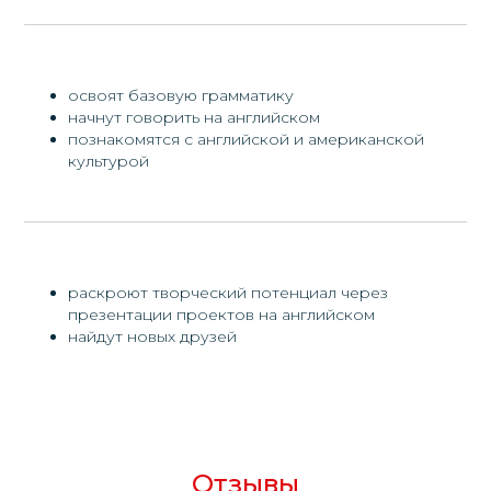
Сертификат
освоят базовую грамматику
Подтверждающий
начнут говорить на английском
языковой уровень
познакомятся с английской и американской
После прохождения одного курса
культурой
(один языковой уровень) наши
студенты сдают тест на знание
языка и при положительном
результате студенту вручается
сертификат.
Сертификат соответствует
общеевропейской компетенции
владения иностранным языком
раскроют творческий потенциал через
CEFR – признанный во всём мире
презентации проектов на английском
стандарт для описания уровней
владения иностранным языком.
найдут новых друзей
Отзывы