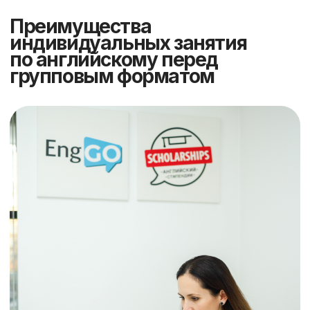
Чем больше занятий в пакете,
тем дешевле каждый урок
Индивидуальные
занятия
Занятия по 60 минут
с преподавателем
Уроки 2 или 3 раза в неделю
Персональная программа обучения
Перенос занятий без потери
оплаты
Уровни: Beginner – Advanced
Сертификат по окончании курса
Поддержка в чате или по
телефону
Преподаватели с международными
сертификатами
Выгодно
Пакет:
Абонемент: