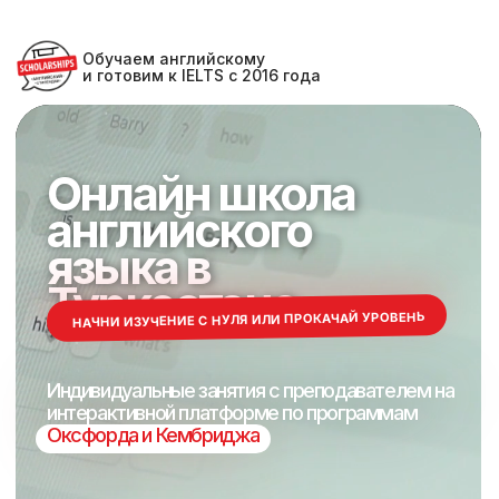
Обучаем английскому
и готовим к IELTS с 2016 года
Онлайн школа
Онлайн школа
английского
английского
языка в
языка в
Туркестане
Туркестане
НАЧНИ ИЗУЧЕНИЕ С НУЛЯ ИЛИ ПРОКАЧАЙ УРОВЕНЬ
Индивидуальные занятия с преподавателем на
Индивидуальные занятия с преподавателем на
интерактивной платформе по программам
интерактивной платформе по программам
Оксфорда и Кембриджа
Оксфорда и Кембриджа