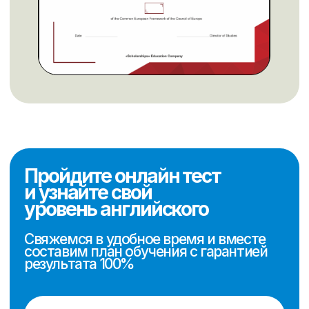
Онлайн курсы
Для подростков и взрослых
Для детей
Подготовка к экзамену
IELTS
Информация
Миссия компании
Корпоративным клиентам
Условия оплаты
Договор-
оферта
Политика конфиденциальности
Контакты
sales@scholarships.kz
+7 701 004 14 05