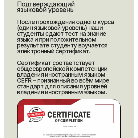
+7
Оставить заявку
Нажимая, Вы принимаете
политику конфиденциальности
Обучаем английскому
и готовим к IELTS с 2016
года
Перезвоните мне