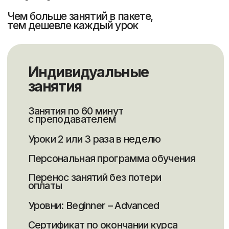
Тогжан
Даниил
Индира
Гаухар
Светлана
Элеонора