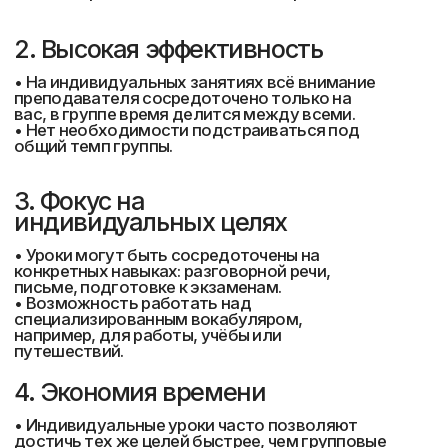
Сертификат
Подтверждающий
языковой уровень
После прохождения одного курса
(один языковой уровень) наши
студенты сдают тест на знание
языка и при положительном
результате студенту вручается
электронный сертификат.
Сертификат соответствует
общеевропейской компетенции
владения иностранным языком
CEFR – признанный во всём мире
стандарт для описания уровней
владения иностранным языком.