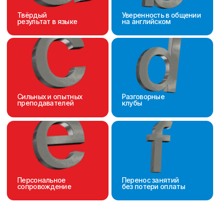
конкретных навыках: разговорной речи,
письме, подготовке к экзаменам.
• Возможность работать над
специализированным вокабуляром,
например, для работы, учёбы или
путешествий.
4. Экономия времени
• Индивидуальные уроки часто позволяют
достичь тех же целей быстрее, чем групповые
занятия, благодаря концентрации внимания
преподавателя на одном ученике.
5. Гибкость в расписании
• В индивидуальном формате можно
заморозить или перенести занятия без
финансовых потерь, в группе пропущенные
уроки всё равно оплачиваются.
6. Мгновенный старт
• Индивидуальные занятия можно начать
сразу, в группе нужно ждать формирования
состава от 2 до 5 недель.
Тарифы