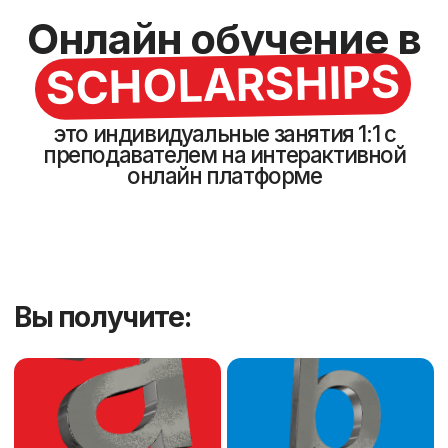
1. Персонализированный
подход
• Учебный план составляется с учётом целей,
уровня, интересов и слабых сторон ученика.
• Темп обучения адаптируется под конкретного
человека, что особенно важно для тех, кто хочет
двигаться быстрее или, наоборот, требует
больше времени на освоение материала.
2. Высокая эффективность
• На индивидуальных занятиях всё внимание
преподавателя сосредоточено только на
вас, в группе время делится между всеми.
• Нет необходимости подстраиваться под
общий темп группы.
3. Фокус на
индивидуальных целях
• Уроки могут быть сосредоточены на