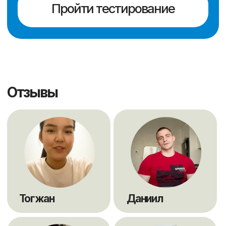
® "Scholarships" Свидетельство на товарный знак
№74549 от РГП «Национальный институт
интеллектуальной собственности» МЮ РК г.
Астана
® 2016 "Scholarships"