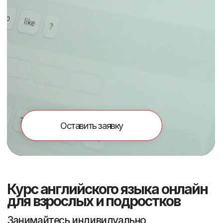
Оставить заявку
Курс английского языка онлайн
для взрослых и подростков
Занимайтесь индивидуально
для работы, учебы,
путешествий и иммиграции.
01
Онлайн уроки на
интерактивной платформе
02
Преподаватели с международными
сертификатами CELTA, TKT, IELTS
03