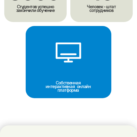
В дополнение к урокам для студентов онлайн школы
проходят разговорные клубы, направленные на
практику устной речи.
Методика обучения
Обучение проходит по коммуникативной методике,
которая развивает четыре языковых навыка
(понимание речи на слух, говорение, чтение и
письмо), то есть обучает общению на английском
языке.
Вы погружаетесь в языковую среду без
использования родного языка, что позволяет
избавиться от языкового барьера в течение первого
месяца.
Онлайн обучение в
SCHOLARSHIPS
это индивидуальные занятия 1:1 c
преподавателем на интерактивной
онлайн платформе