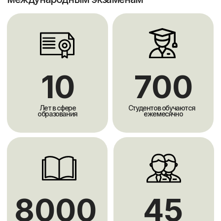
Собственная
интерактивная онлайн
платформа
Мы работаем
по
Кембриджской методике
Используем коммуникативный подход в
обучении, учим общению на английском
языке
Вы изучаете грамматику и лексику в контексте,
таким образом, чтобы вы сначала на примере
увидели, как и где она используется, в затем
научились использовать ее на практике на этом же
уроке и понимали, в каких ситуациях можете ее
применить.
Это поможет вам использовать язык в
реальной жизни, там, где вам это необходимо.
Программы
Для обучения мы используем 10 программ ведущих
британских издательств, таких как Oxford, Cambridge,
Pearson и Macmillan.
Программы, отобранные нашими методистами,
используются на занятиях и доказали свою
эффективность в работе.