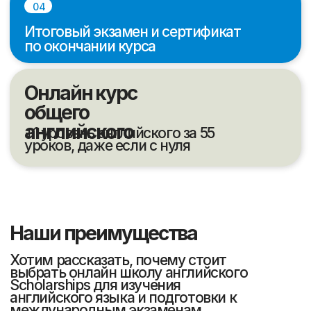
10
700
Лет в сфере
Студентов обучаются
образования
ежемесячно
8000
45
Студентов успешно
Человек - штат
закончили обучение
сотрудников