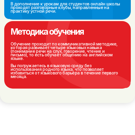
Персональное
Перенос занятий
сопровождение
без потери оплаты
Преимущества
индивидуальных занятия
по английскому перед
групповым форматом