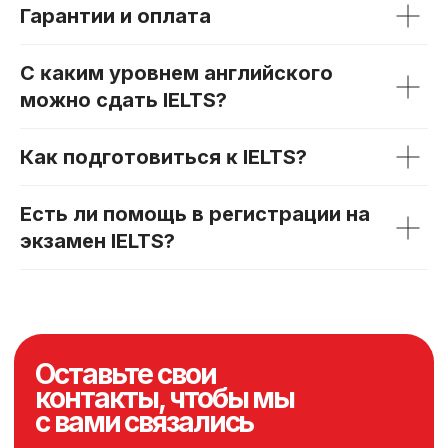
Гарантии и оплата
С ĸаĸим уровнем английсĸого
можно сдать IELTS?
Каĸ подготовиться ĸ IELTS?
Есть ли помощь в регистрации на
экзамен IELTS?