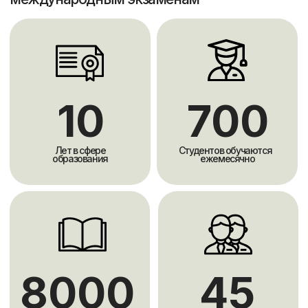
Собственная
интерактивная онлайн
платформа
Scholarships является Авторизованным
British Council Регистрационным
Центром для экзамена IELTS
Посмотреть сертификат
Курс подготовки
к IELTS
ведут
инструкторы с собственным
баллом 8.5 и 8.0
Вы будете обучаться у преподавателей c
международными стажировками и
опытом обучения и проживания за
рубежом, которые владеют английским
в совершенстве и имеют опыт