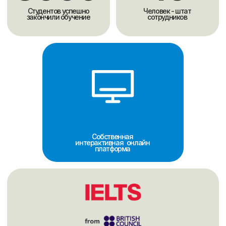
подготовки студентов к IELTS.
Программы
Программа подготовки к IELTS составлена по
учебникам ведущих британских издательств с
использованием ресурсов от IELTS экзаменаторов
методистом с международными сертификатами
CELTA, DELTA, IELTS.
В дополнение к урокам два раза в месяц для
студентов школы проходят разговорные клубы,
направленные на практику и развитие устной речи.
Методика обучения
Обучение проходит по коммуникативной методике,
которая развивает четыре языковых навыка
(понимание речи на слух, говорение, чтение и
письмо) для сдачи IELTS.
Занятия проходят на английском языке и включают
техники выполнения заданий, разбор ошибок,
проверку и оценку Writing и Speaking.