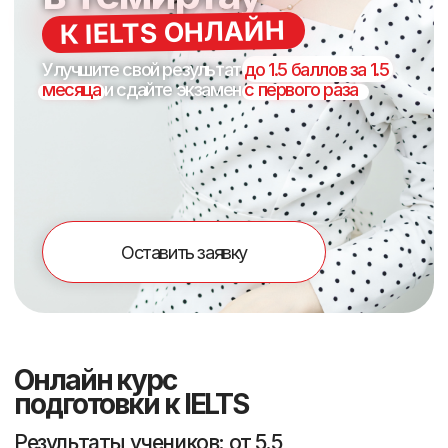
Оставить заявку
Онлайн курс
подготовки к IELTS
Результаты учеников: от 5.5
баллов с уровнем intermediate до
8.5 баллов c уровнем advanced
01
Программа, составленная из
лучших британских ресурсов
02
IELTS – инструкторы с собственным
баллом 8.5 и 8.0
03