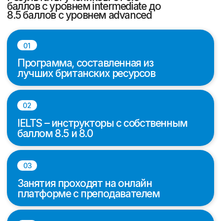
Занятия проходят на онлайн
платформе с преподавателем
04
10 эссе в части Writing и практика
Speaking с разбором ошибок и
обратной связь от инструктора
Полный курс – 15 уроков
Занятия от 2 до 5 раз в
неделю по 90 минут
Наши преимущества
Хотим рассказать, почему стоит
выбрать онлайн школу английского
Scholarships для изучения
английского языка и подготовки к
международным экзаменам