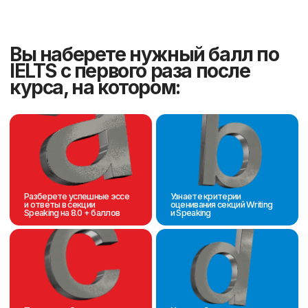
Курс 15 занятий
Уроки по 90 минут с преподавателем
22,5 часа подготовки к IELTS
Фиксированный график 3
раза в неделю
Группы до 9 человек
Входное тестирование перед
началом занятий и пробный
IELTS после курса
Авторский учебник по
подготовке к IELTS в подарок
8600 ₸
за
урок
Оставить заявку
PREMIUM