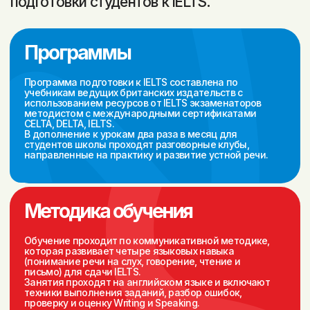
Получите обратную связь
Узнаете 3 вида эссе в
от инструктора по вашим
Writing Task 2 и их
эссе и Speaking-ответам
структуру
Выучите больше 100 новых
слов и фраз на темы,
Начнёте применять техники
необходимые для IELTS
выполнения заданий по
Writing и Speaking
Listening и Reading
Тарифы
Лучший выбор
Индивидуальные
занятия