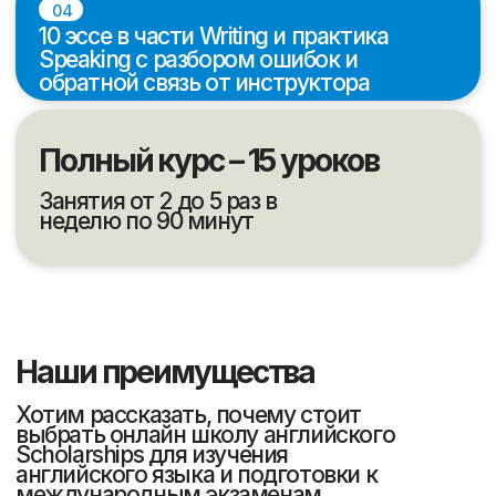
10
700
Лет в сфере
Студентов обучаются
образования
ежемесячно
8000
45
Студентов успешно
Человек - штат
закончили обучение
сотрудников