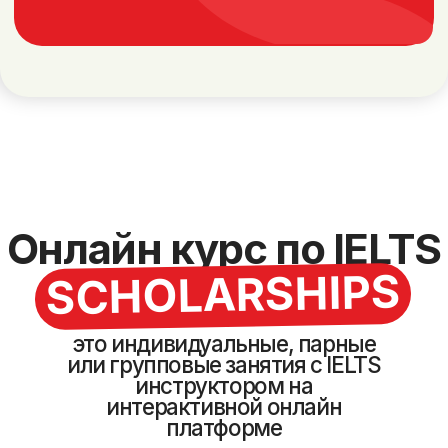
Индивидуальный график занятий
Занятия 2-4 раза в неделю по 90 минут
Персональная программа обучения
Гибкая программа с
упором на слабые
навыки по секциям
IELTS инструкторы с
собственным баллом 8.5 и
8.0 результатами студентов
от 5.5 до 8.0 баллов
Авторский сборник по подготовке к
IELTS в подарок
12600 ₸
за
урок
Оставить заявку
Онлайн
группа