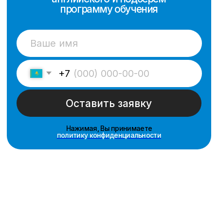
Для детей
Подготовка к экзамену
IELTS
Информация
Миссия компании
Корпоративным клиентам
Условия оплаты
Договор
Политика конфиденциальности
Контакты
sales@scholarships.kz
+7 701 004 14 05
® "Scholarships" Свидетельство на товарный знак
№74549 от РГП «Национальный институт