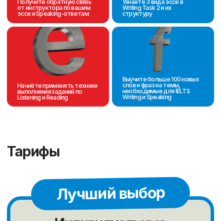
Премиум
обучение
Топовые преподаватели с
наивысшей квалификацией
Персональное сопровождение
Индивидуальный план обучения
Возможность менять
график обучения
Консультации методиста
15900 ₸
за
урок
Оставить заявку