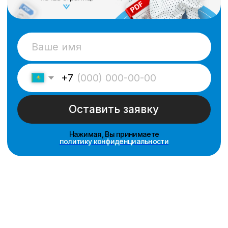
Тогжан
Даниил
Индира
Гаухар
Светлана
Элеонора