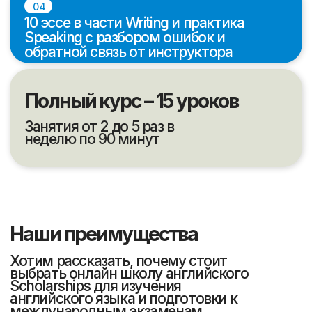
10
700
Лет в сфере
Студентов обучаются
образования
ежемесячно
8000
45
Студентов успешно
Человек - штат
закончили обучение
сотрудников