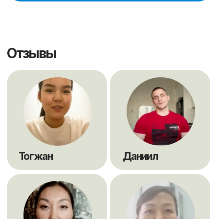
Корпоративным клиентам
Условия оплаты
Договор
Политика конфиденциальности
Контакты
sales@scholarships.kz
+7 701 004 14 05
® "Scholarships" Свидетельство на товарный знак
№74549 от РГП «Национальный институт
интеллектуальной собственности» МЮ РК г.
Астана
® 2016 "Scholarships"