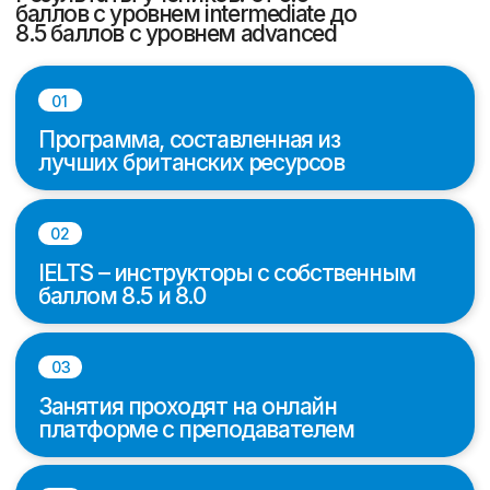
Занятия проходят на онлайн
платформе с преподавателем
04
10 эссе в части Writing и практика
Speaking с разбором ошибок и
обратной связь от инструктора
Полный курс – 15 уроков
Занятия от 2 до 5 раз в
неделю по 90 минут
Наши преимущества
Хотим рассказать, почему стоит
выбрать онлайн школу английского
Scholarships для изучения
английского языка и подготовки к
международным экзаменам