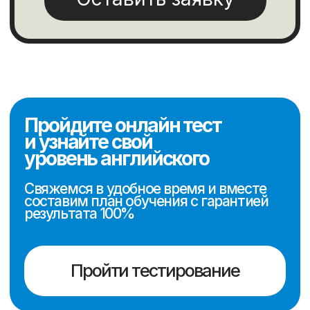
Обучаем английскому
и готовим к IELTS с 2016
года
Перезвоните мне
Онлайн курсы
Для подростков и взрослых
Для детей
Подготовка к экзамену
IELTS
Информация
Миссия компании