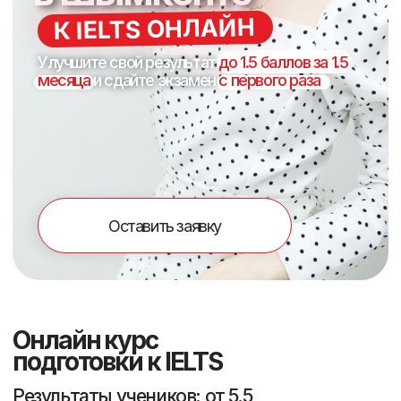
Оставить заявку
Онлайн курс
подготовки к IELTS
Результаты учеников: от 5.5
баллов с уровнем intermediate до
8.5 баллов c уровнем advanced
01
Программа, составленная из
лучших британских ресурсов
02
IELTS – инструкторы с собственным
баллом 8.5 и 8.0
03