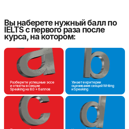
Курс 15 занятий
Уроки по 90 минут с преподавателем
22,5 часа подготовки к IELTS
Фиксированный график 3
раза в неделю
Группы до 9 человек
Входное тестирование перед
началом занятий и пробный
IELTS после курса
Авторский учебник по
подготовке к IELTS в подарок
8600 ₸
за
урок
Оставить заявку
PREMIUM