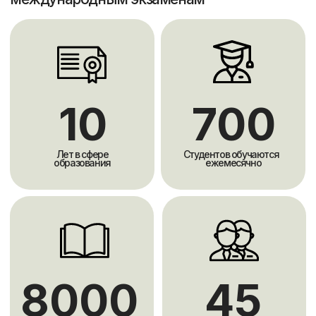
Собственная
интерактивная онлайн
платформа
Scholarships является Авторизованным
British Council Регистрационным
Центром для экзамена IELTS
Посмотреть сертификат
Курс подготовки
к IELTS
ведут
инструкторы с собственным
баллом 8.5 и 8.0
Вы будете обучаться у преподавателей c
международными стажировками и
опытом обучения и проживания за
рубежом, которые владеют английским
в совершенстве и имеют опыт