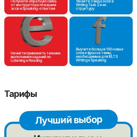
Премиум
обучение
Топовые преподаватели с
наивысшей квалификацией
Персональное сопровождение
Индивидуальный план обучения
Возможность менять
график обучения
Консультации методиста
15900 ₸
за
урок
Оставить заявку