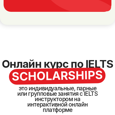
Индивидуальный график занятий
Занятия 2-4 раза в неделю по 90 минут
Персональная программа обучения
Гибкая программа с
упором на слабые
навыки по секциям
IELTS инструкторы с
собственным баллом 8.5 и
8.0 результатами студентов
от 5.5 до 8.0 баллов
Авторский сборник по подготовке к
IELTS в подарок
12600 ₸
за
урок
Оставить заявку
Онлайн
группа