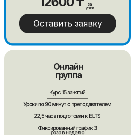
Индира
Гаухар
Светлана
Элеонора