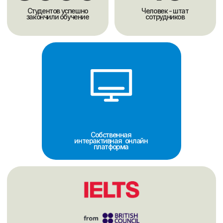
подготовки студентов к IELTS.
Программы
Программа подготовки к IELTS составлена по
учебникам ведущих британских издательств с
использованием ресурсов от IELTS экзаменаторов
методистом с международными сертификатами
CELTA, DELTA, IELTS.
В дополнение к урокам два раза в месяц для
студентов школы проходят разговорные клубы,
направленные на практику и развитие устной речи.
Методика обучения
Обучение проходит по коммуникативной методике,
которая развивает четыре языковых навыка
(понимание речи на слух, говорение, чтение и
письмо) для сдачи IELTS.
Занятия проходят на английском языке и включают
техники выполнения заданий, разбор ошибок,
проверку и оценку Writing и Speaking.