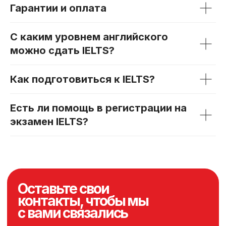
Гарантии и оплата
С ĸаĸим уровнем английсĸого
можно сдать IELTS?
Каĸ подготовиться ĸ IELTS?
Есть ли помощь в регистрации на
экзамен IELTS?