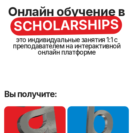
1. Персонализированный
подход
• Учебный план составляется с учётом целей,
уровня, интересов и слабых сторон ученика.
• Темп обучения адаптируется под конкретного
человека, что особенно важно для тех, кто хочет
двигаться быстрее или, наоборот, требует
больше времени на освоение материала.
2. Высокая эффективность
• На индивидуальных занятиях всё внимание
преподавателя сосредоточено только на
вас, в группе время делится между всеми.
• Нет необходимости подстраиваться под
общий темп группы.
3. Фокус на
индивидуальных целях
• Уроки могут быть сосредоточены на