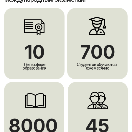
Собственная
интерактивная онлайн
платформа
Мы работаем
по
Кембриджской методике
Используем коммуникативный подход в
обучении, учим общению на английском
языке
Вы изучаете грамматику и лексику в контексте,
таким образом, чтобы вы сначала на примере
увидели, как и где она используется, в затем
научились использовать ее на практике на этом же
уроке и понимали, в каких ситуациях можете ее
применить.
Это поможет вам использовать язык в
реальной жизни, там, где вам это необходимо.
Программы
Для обучения мы используем 10 программ ведущих
британских издательств, таких как Oxford, Cambridge,
Pearson и Macmillan.
Программы, отобранные нашими методистами,
используются на занятиях и доказали свою
эффективность в работе.