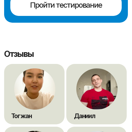
® "Scholarships" Свидетельство на товарный знак
№74549 от РГП «Национальный институт
интеллектуальной собственности» МЮ РК г.
Астана
® 2016 "Scholarships"