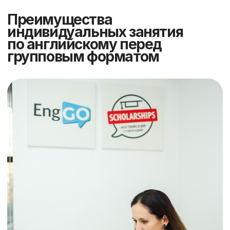
Чем больше занятий в пакете,
тем дешевле каждый урок
Индивидуальные
занятия
Занятия по 60 минут
с преподавателем
Уроки 2 или 3 раза в неделю
Персональная программа обучения
Перенос занятий без потери
оплаты
Уровни: Beginner – Advanced
Сертификат по окончании курса
Поддержка в чате или по
телефону
Преподаватели с международными
сертификатами
Выгодно
Пакет:
Абонемент: