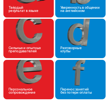
конкретных навыках: разговорной речи,
письме, подготовке к экзаменам.
• Возможность работать над
специализированным вокабуляром,
например, для работы, учёбы или
путешествий.
4. Экономия времени
• Индивидуальные уроки часто позволяют
достичь тех же целей быстрее, чем групповые
занятия, благодаря концентрации внимания
преподавателя на одном ученике.
5. Гибкость в расписании
• В индивидуальном формате можно
заморозить или перенести занятия без
финансовых потерь, в группе пропущенные
уроки всё равно оплачиваются.
6. Мгновенный старт
• Индивидуальные занятия можно начать
сразу, в группе нужно ждать формирования
состава от 2 до 5 недель.
Тарифы