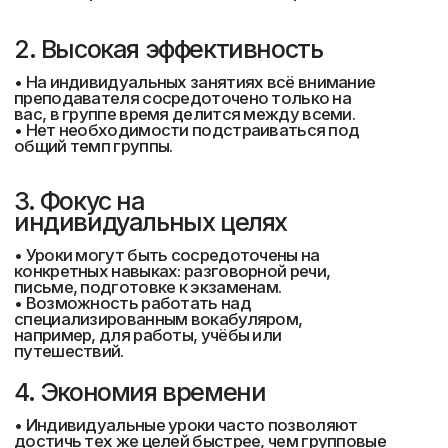
Сертификат
Подтверждающий
языковой уровень
После прохождения одного курса
(один языковой уровень) наши
студенты сдают тест на знание
языка и при положительном
результате студенту вручается
электронный сертификат.
Сертификат соответствует
общеевропейской компетенции
владения иностранным языком
CEFR – признанный во всём мире
стандарт для описания уровней
владения иностранным языком.