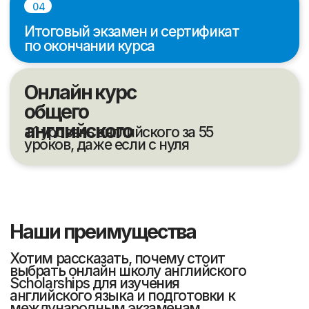
10
700
Лет в сфере
Студентов обучаются
образования
ежемесячно
8000
45
Студентов успешно
Человек - штат
закончили обучение
сотрудников