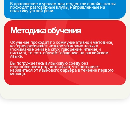
Персональное
Перенос занятий
сопровождение
без потери оплаты
Преимущества
индивидуальных занятия
по английскому перед
групповым форматом