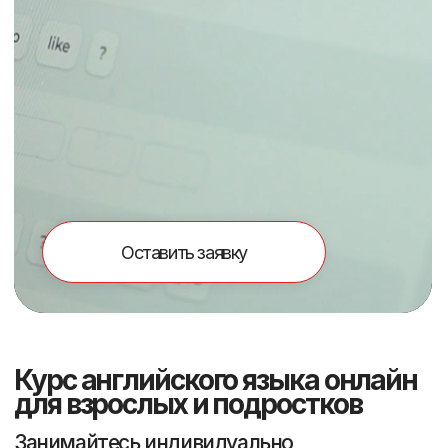
Оставить заявку
Курс английского языка онлайн
для взрослых и подростков
Занимайтесь индивидуально
для работы, учебы,
путешествий и иммиграции.
01
Онлайн уроки на
интерактивной платформе
02
Преподаватели с международными
сертификатами CELTA, TKT, IELTS
03