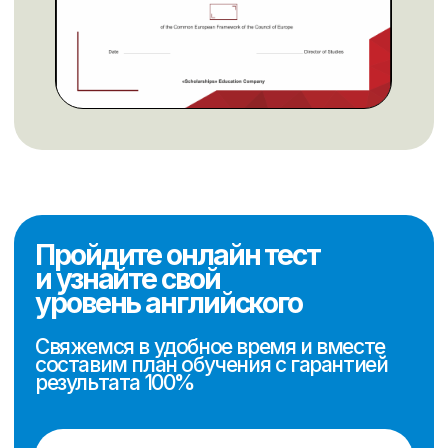
Онлайн курсы
Для подростков и взрослых
Для детей
Подготовка к экзамену
IELTS
Информация
Миссия компании
Корпоративным клиентам
Условия оплаты
Договор-
оферта
Политика конфиденциальности
Контакты
sales@scholarships.kz
+7 701 004 14 05