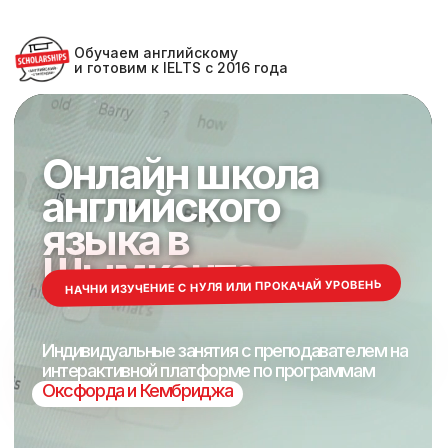
Обучаем английскому
и готовим к IELTS с 2016 года
Онлайн школа
Онлайн школа
английского
английского
языка в
языка в
Шымкенте
Шымкенте
НАЧНИ ИЗУЧЕНИЕ С НУЛЯ ИЛИ ПРОКАЧАЙ УРОВЕНЬ
Индивидуальные занятия с преподавателем на
Индивидуальные занятия с преподавателем на
интерактивной платформе по программам
интерактивной платформе по программам
Оксфорда и Кембриджа
Оксфорда и Кембриджа