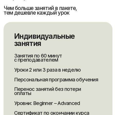
Тогжан
Даниил
Индира
Гаухар
Светлана
Элеонора