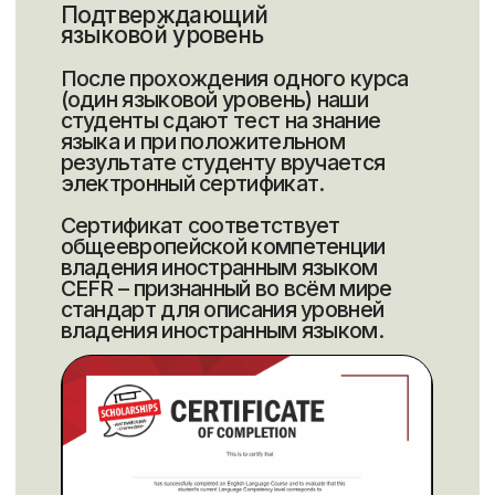
+7
Оставить заявку
Нажимая, Вы принимаете
политику конфиденциальности
Обучаем английскому
и готовим к IELTS с 2016
года
Перезвоните мне