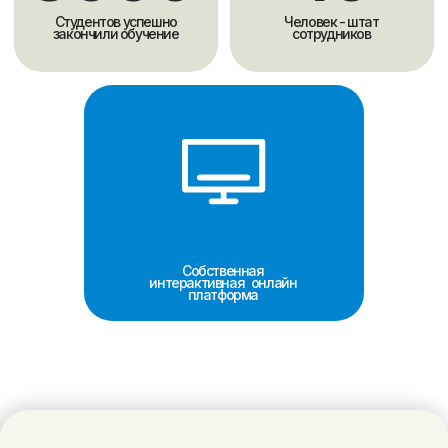
В дополнение к урокам для студентов онлайн школы
проходят разговорные клубы, направленные на
практику устной речи.
Методика обучения
Обучение проходит по коммуникативной методике,
которая развивает четыре языковых навыка
(понимание речи на слух, говорение, чтение и
письмо), то есть обучает общению на английском
языке.
Вы погружаетесь в языковую среду без
использования родного языка, что позволяет
избавиться от языкового барьера в течение первого
месяца.
Онлайн обучение в
SCHOLARSHIPS
это индивидуальные занятия 1:1 c
преподавателем на интерактивной
онлайн платформе