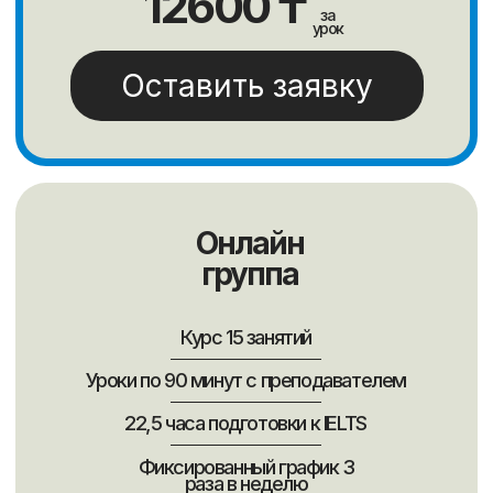
Индира
Гаухар
Светлана
Элеонора