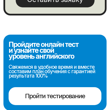
Обучаем английскому
и готовим к IELTS с 2016
года
Перезвоните мне
Онлайн курсы
Для подростков и взрослых
Для детей
Подготовка к экзамену
IELTS
Информация
Миссия компании