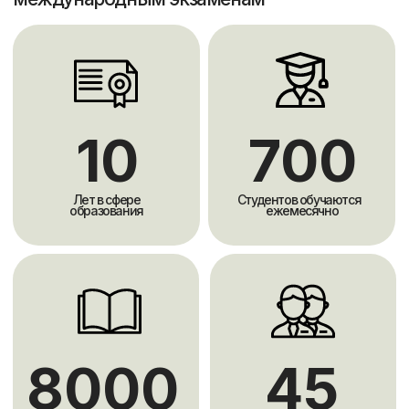
Собственная
интерактивная онлайн
платформа
Scholarships является Авторизованным
British Council Регистрационным
Центром для экзамена IELTS
Посмотреть сертификат
Курс подготовки
к IELTS
ведут
инструкторы с собственным
баллом 8.5 и 8.0
Вы будете обучаться у преподавателей c
международными стажировками и
опытом обучения и проживания за
рубежом, которые владеют английским
в совершенстве и имеют опыт