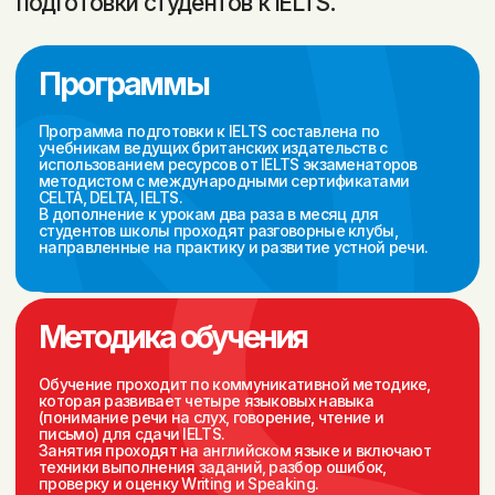
Получите обратную связь
Узнаете 3 вида эссе в
от инструктора по вашим
Writing Task 2 и их
эссе и Speaking-ответам
структуру
Выучите больше 100 новых
слов и фраз на темы,
Начнёте применять техники
необходимые для IELTS
выполнения заданий по
Writing и Speaking
Listening и Reading
Тарифы
Лучший выбор
Индивидуальные
занятия