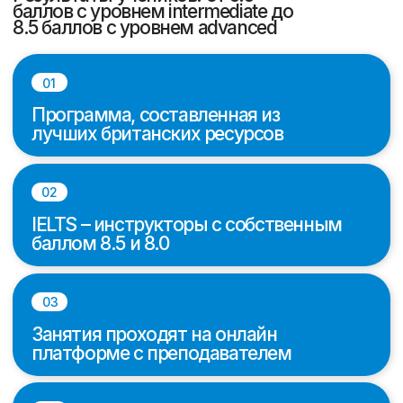
Занятия проходят на онлайн
платформе с преподавателем
04
10 эссе в части Writing и практика
Speaking с разбором ошибок и
обратной связь от инструктора
Полный курс – 15 уроков
Занятия от 2 до 5 раз в
неделю по 90 минут
Наши преимущества
Хотим рассказать, почему стоит
выбрать онлайн школу английского
Scholarships для изучения
английского языка и подготовки к
международным экзаменам