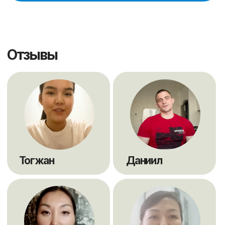
Корпоративным клиентам
Условия оплаты
Договор
Политика конфиденциальности
Контакты
sales@scholarships.kz
+7 701 004 14 05
® "Scholarships" Свидетельство на товарный знак
№74549 от РГП «Национальный институт
интеллектуальной собственности» МЮ РК г.
Астана
® 2016 "Scholarships"