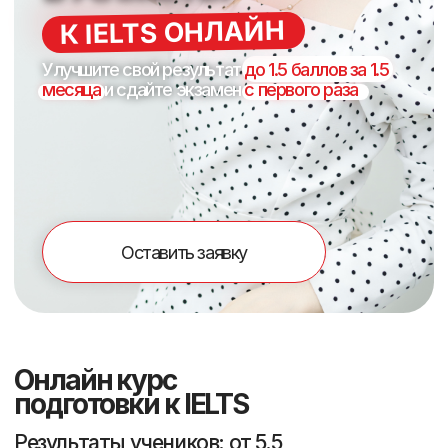
Оставить заявку
Онлайн курс
подготовки к IELTS
Результаты учеников: от 5.5
баллов с уровнем intermediate до
8.5 баллов c уровнем advanced
01
Программа, составленная из
лучших британских ресурсов
02
IELTS – инструкторы с собственным
баллом 8.5 и 8.0
03