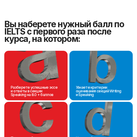
Курс 15 занятий
Уроки по 90 минут с преподавателем
22,5 часа подготовки к IELTS
Фиксированный график 3
раза в неделю
Группы до 9 человек
Входное тестирование перед
началом занятий и пробный
IELTS после курса
Авторский учебник по
подготовке к IELTS в подарок
8600 ₸
за
урок
Оставить заявку
PREMIUM