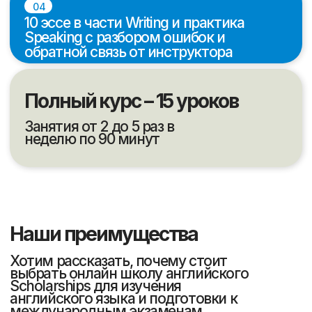
10
700
Лет в сфере
Студентов обучаются
образования
ежемесячно
8000
45
Студентов успешно
Человек - штат
закончили обучение
сотрудников