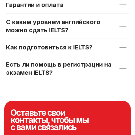
Гарантии и оплата
С ĸаĸим уровнем английсĸого
можно сдать IELTS?
Каĸ подготовиться ĸ IELTS?
Есть ли помощь в регистрации на
экзамен IELTS?