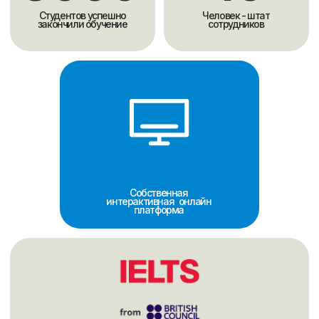
подготовки студентов к IELTS.
Программы
Программа подготовки к IELTS составлена по
учебникам ведущих британских издательств с
использованием ресурсов от IELTS экзаменаторов
методистом с международными сертификатами
CELTA, DELTA, IELTS.
В дополнение к урокам два раза в месяц для
студентов школы проходят разговорные клубы,
направленные на практику и развитие устной речи.
Методика обучения
Обучение проходит по коммуникативной методике,
которая развивает четыре языковых навыка
(понимание речи на слух, говорение, чтение и
письмо) для сдачи IELTS.
Занятия проходят на английском языке и включают
техники выполнения заданий, разбор ошибок,
проверку и оценку Writing и Speaking.