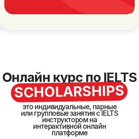
Индивидуальный график занятий
Занятия 2-4 раза в неделю по 90 минут
Персональная программа обучения
Гибкая программа с
упором на слабые
навыки по секциям
IELTS инструкторы с
собственным баллом 8.5 и
8.0 результатами студентов
от 5.5 до 8.0 баллов
Авторский сборник по подготовке к
IELTS в подарок
12600 ₸
за
урок
Оставить заявку
Онлайн
группа