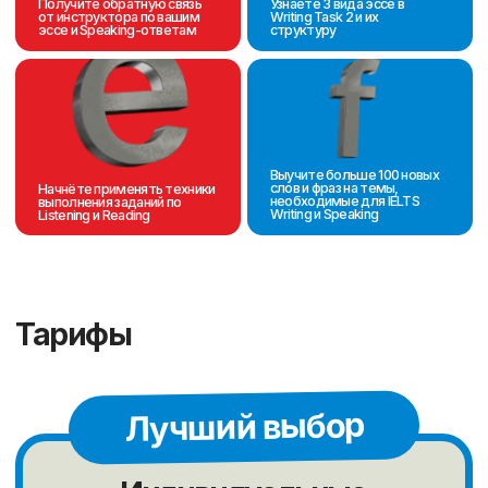
Премиум
обучение
Топовые преподаватели с
наивысшей квалификацией
Персональное сопровождение
Индивидуальный план обучения
Возможность менять
график обучения
Консультации методиста
15900 ₸
за
урок
Оставить заявку