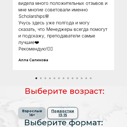
видела много положительных отзывов и
мне многие советовали именно
12
Индира
Scholarships🌸
Учусь здесь уже полгода и могу
13
Гаухар Касымова
сказать, что Менеджеры всегда помогут
и подскажу, преподаватели самые
14
Светлана
лучшие❤️
Рекомендую!👍🏻
15
Дамир Ашимбаев
Алла Саликова
16
Рауан Аринов
Выберите возраст:
Выберите возраст:
Взрослые
Взрослые
Подростки
Подростки
16+
16+
13-15
13-15
Выберите формат: