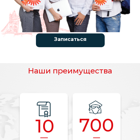
Записаться
LET'S GO!
Наши преимущества
700
10