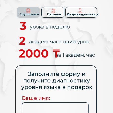
Выберите формат:
Групповые
Групповые
Парные
Парные
Индивидуальные
Индивидуальные
3
урока в неделю
3
урока в неделю
2
академ. часа один урок
60
минут один урок
2000 ₸
за 1 академ. час
3500 ₸
за урок
Заполните форму и
Заполните форму и
получите диагностику
получите диагностику
уровня языка в подарок
уровня языка в подарок
Ваше имя:
Ваше имя: