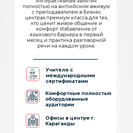
Интерактивные занятия
онлайн занятий, которая включает
полностью на английском вживую
в себя видео чат с учителем,
с преподавателем в бизнес
электронный учебник,
центрах премиум класса для тех,
разнообразные упражнения и
кто ценит живое общение и
вебинарные комнаты для работы в
комфорт. Избавление от
парах и мини группах.
языкового барьера в первый
Занимайтесь онлайн во время
месяц и практика разговорной
командировок и отпуска, а по
речи на каждом уроке.
возвращении продолжайте
обучение в своей группе в офисах
школы.
Учителя с
международными
сертификатами
Интерактивные задания
Комфортные полностью
оборудованные
Удобный современный
аудитории
интерфейс
Офисы в центре г.
Технологии контроля
Караганды
успеваемости