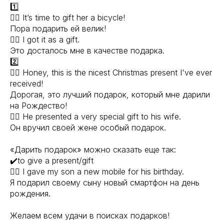
1️⃣
✍🏼 It’s time to gift her a bicycle!
Пора подарить ей велик!
✍🏼 I got it as a gift.
Это досталось мне в качестве подарка.
2️⃣
✍🏼 Honey, this is the nicest Christmas present I've ever
received!
Дорогая, это лучший подарок, который мне дарили
на Рождество!
✍🏼 He presented a very special gift to his wife.
Он вручил своей жене особый подарок.
«Дарить подарок» можно сказать еще так:
✔️to give a present/gift
✍🏼 I gave my son a new mobile for his birthday.
Я подарил своему сыну новый смартфон на день
рождения.
Желаем всем удачи в поисках подарков!