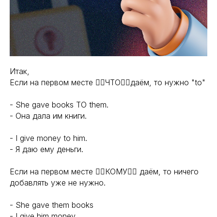
Итак,
Если на первом месте 👉🏼ЧТО👈🏼даём, то нужно "to"
- She gave books TO them.
- Она дала им книги.
- I give money to him.
- Я даю ему деньги.
Если на первом месте 👉🏼КОМУ👈🏼 даём, то ничего
добавлять уже не нужно.
- She gave them books
- I give him money.