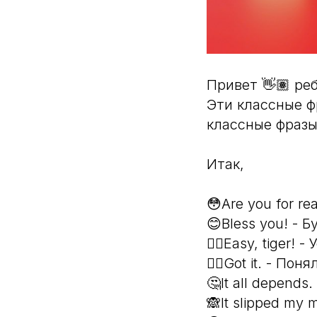
Привет 👋🏽 реб
Эти классные ф
классные фразы
Итак,
😳Are you for re
😊Bless you! - Б
🖐🏼Easy, tiger! 
👌🏽Got it. - Поня
🤔It all depends
🙈It slipped my