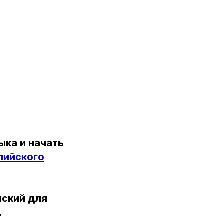
ыка и начать
лийского
йский для
.