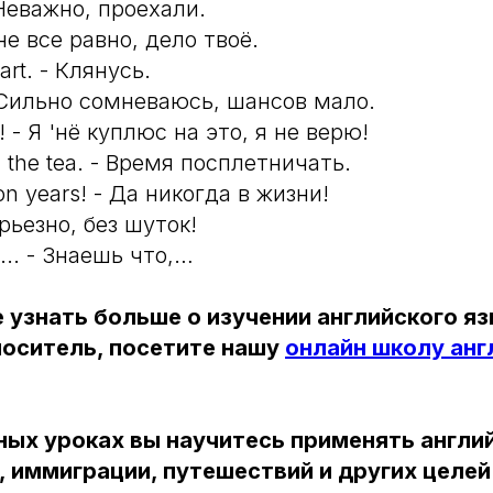
Неважно, проехали.
не все равно, дело твоё.
art. - Клянусь.
- Сильно сомневаюсь, шансов мало.
it! - Я 'нё куплюс на это, я не верю!
ill the tea. - Время посплетничать.
ion years! - Да никогда в жизни!
ерьезно, без шуток!
 ... - Знаешь что,…
 узнать больше о изучении английского яз
 носитель, посетите нашу
онлайн школу анг
ных уроках вы научитесь применять англи
, иммиграции, путешествий и других целей