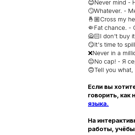
😉Never mind - 
🙄Whatever. - М
🤞🏼Cross my he
🤏Fat chance. 
🙅🏻I don't buy 
😏It's time to sp
❌Never in a mill
😐No cap! - Я с
🙃Tell you what,
Если вы хотите
говорить, как
языка.
На интерактив
работы, учёбы