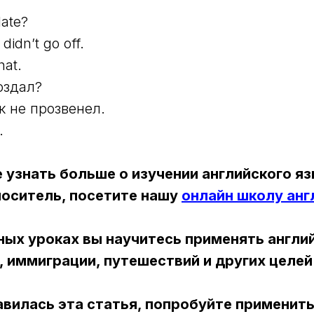
late?
didn’t go off.
hat.
оздал?
к не прозвенел.
.
 узнать больше о изучении английского яз
 носитель, посетите нашу
онлайн школу анг
ных уроках вы научитесь применять англи
, иммиграции, путешествий и других целей
авилась эта статья, попробуйте применить