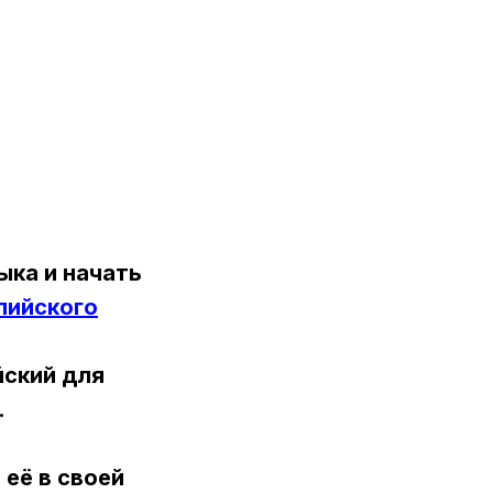
ыка и начать
лийского
йский для
.
 её в своей