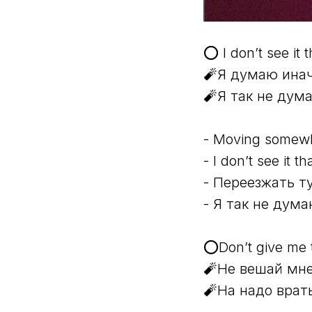
⭕️ I don’t see it 
🧨Я думаю ина
🧨Я так не дум
- Moving somewh
- I don’t see it t
- Переезжать т
- Я так не дум
⭕️Don’t give me 
🧨Не вешай мн
🧨На надо врат