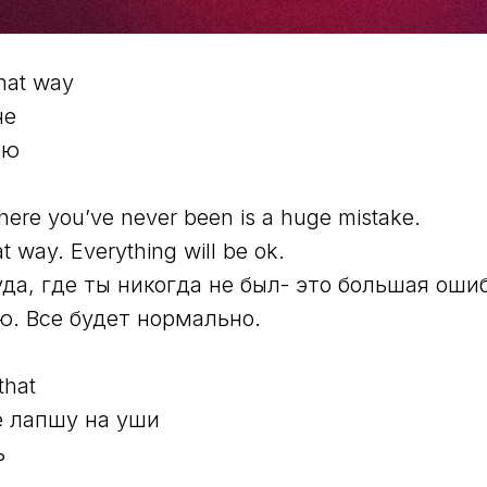
that way
че
аю
ere you’ve never been is a huge mistake.
hat way. Everything will be ok.
уда, где ты никогда не был- это большая ошиб
аю. Все будет нормально.
that
е лапшу на уши
ь