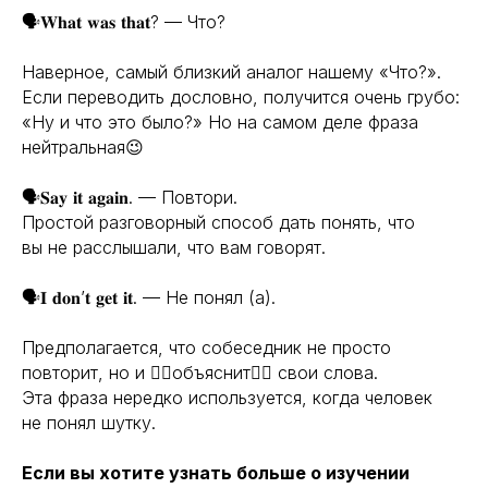
🗣️𝐖𝐡𝐚𝐭 𝐰𝐚𝐬 𝐭𝐡𝐚𝐭? — Что?
Наверное, самый близкий аналог нашему «Что?».
Если переводить дословно, получится очень грубо:
«Ну и что это было?» Но на самом деле фраза
нейтральная😉
🗣️𝐒𝐚𝐲 𝐢𝐭 𝐚𝐠𝐚𝐢𝐧. — Повтори.
Простой разговорный способ дать понять, что
вы не расслышали, что вам говорят.
🗣️𝐈 𝐝𝐨𝐧’𝐭 𝐠𝐞𝐭 𝐢𝐭. — Не понял (а).
Предполагается, что собеседник не просто
повторит, но и 👉🏼объяснит👈🏼 свои слова.
Эта фраза нередко используется, когда человек
не понял шутку.
Если вы хотите узнать больше о изучении