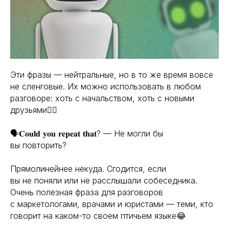
Эти фразы — нейтральные, но в то же время вовсе
не сленговые. Их можно использовать в любом
разговоре: хоть с начальством, хоть с новыми
друзьями👍🏼
🗣️𝐂𝐨𝐮𝐥𝐝 𝐲𝐨𝐮 𝐫𝐞𝐩𝐞𝐚𝐭 𝐭𝐡𝐚𝐭? — Не могли бы
вы повторить?
Прямолинейнее некуда. Сгодится, если
вы не поняли или не расслышали собеседника.
Очень полезная фраза для разговоров
с маркетологами, врачами и юристами — теми, кто
говорит на каком-то своем птичьем языке😂