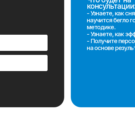
научится бегло говорить по
методике.
- Узнаете, как эффективно уч
- Получите персональный пл
на основе результатов теста