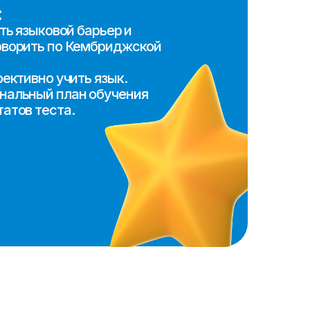
 Кембриджской
ить язык.
ан обучения
.