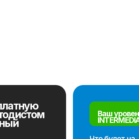
тную
истом
Ваш уровень -
INTERMEDIATE
й
Что будет на
консультации:
- Узнаете, как снять языковой