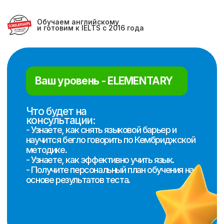
Обучаем английскому
и готовим к IELTS с 2016 года
Ваш уровень -
ELEMENTARY
Что будет на
консультации:
- Узнаете, как снять языковой барьер и
научится бегло говорить по Кембриджской
методике.
- Узнаете, как эффективно учить язык.
- Получите персональный план обучения на
основе результатов теста.
Запишитесь на бесплатную
консультацию с
методистом и получите
бесплатный вводный урок